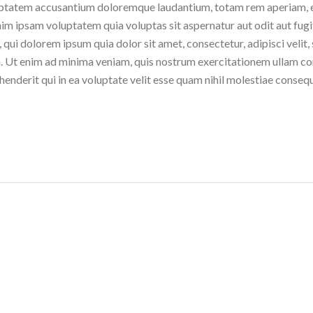
oluptatem accusantium doloremque laudantium, totam rem aperiam, ea
im ipsam voluptatem quia voluptas sit aspernatur aut odit aut fugi
qui dolorem ipsum quia dolor sit amet, consectetur, adipisci veli
t enim ad minima veniam, quis nostrum exercitationem ullam corpor
derit qui in ea voluptate velit esse quam nihil molestiae consequ