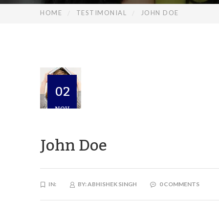
HOME
TESTIMONIAL
JOHN DOE
02
NOV
John Doe
IN:
BY:
ABHISHEK SINGH
0 COMMENTS