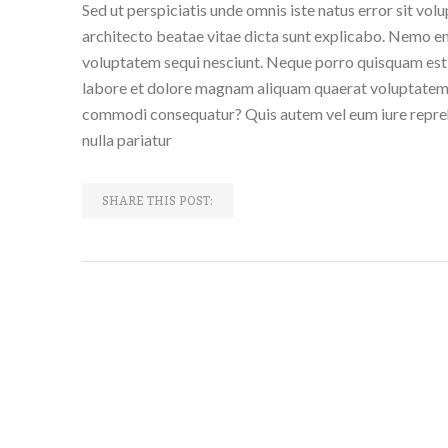
Sed ut perspiciatis unde omnis iste natus error sit v
architecto beatae vitae dicta sunt explicabo. Nemo en
voluptatem sequi nesciunt. Neque porro quisquam est, 
labore et dolore magnam aliquam quaerat voluptatem. U
commodi consequatur? Quis autem vel eum iure reprehen
nulla pariatur
SHARE THIS POST: